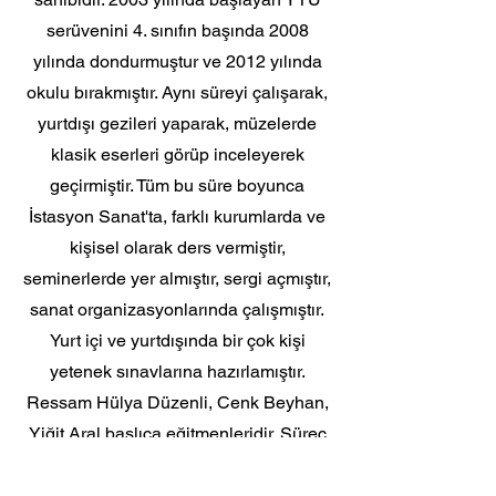
serüvenini 4. sınıfın başında 2008
yılında dondurmuştur ve 2012 yılında
okulu bırakmıştır. Aynı süreyi çalışarak,
yurtdışı gezileri yaparak, müzelerde
klasik eserleri görüp inceleyerek
geçirmiştir. Tüm bu süre boyunca
İstasyon Sanat'ta, farklı kurumlarda ve
kişisel olarak ders vermiştir,
seminerlerde yer almıştır, sergi açmıştır,
sanat organizasyonlarında çalışmıştır.
Yurt içi ve yurtdışında bir çok kişi
yetenek sınavlarına hazırlamıştır.
Ressam Hülya Düzenli, Cenk Beyhan,
Yiğit Aral başlıca eğitmenleridir. Süreç
içerisinde Adnan Çoker, İnci Eviner,
Süleyman Saim Tekcan, Hans Winkler