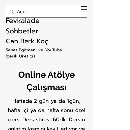
RAM ART
Fevkalade
Sohbetler
Can Berk Koç
Sanat Eğitmeni ve YouTube
İçerik Üreticisi
Online Atölye
Çalışması
Haftada 2 gün ya da 1gün,
hafta içi ya da hafta sonu özel
ders. Ders süresi 60dk. Dersin
anlatım kısmını kayıt ediyor ve