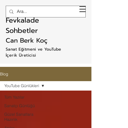
RAM ART
Fevkalade
Sohbetler
Can Berk Koç
Sanat Eğitmeni ve YouTube
İçerik Üreticisi
Blog
YouTube Günlükleri
Tüm Yazılar
Sanatçı Günlüğü
Güzel Sanatlara
Hazırlık