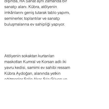
dışında, RA Sanat aynı zamanda bir 
sanatçı alanı. Kübra, atölyenin 
imkânlarını geniş tutarak tablo yapımı, 
seminerler, toplantılar ve sanatçı 
buluşmalarına ev sahipliği yapıyor.
Atölyenin sokaktan kurtarılan 
maskotları Kumral ve Korsan adlı iki 
yavru kedisi, samimi ev sahibi ressam 
Kübra Aydoğan, alanında yetkin 
eğitmenler Selin Akar, Sıla Güven ve 
Can Berk Koç ile Kuşadası Marina'ya 
yakın bahçe içindeki atölyemizde bir 
sanat yürüyüşü gerçekleştiriyoruz.
Bu yazı vesilesiyle, son sekiz ayda 