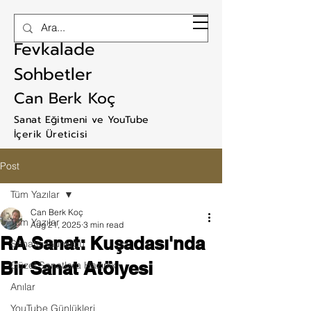
RAM ART
Fevkalade
Sohbetler
Can Berk Koç
Sanat Eğitmeni ve YouTube
İçerik Üreticisi
Post
Tüm Yazılar
Can Berk Koç
Tüm Yazılar
Aug 21, 2025
3 min read
RA Sanat: Kuşadası'nda
Sanatçı Günlüğü
Bir Sanat Atölyesi
Güzel Sanatlara Hazırlık
Anılar
YouTube Günlükleri