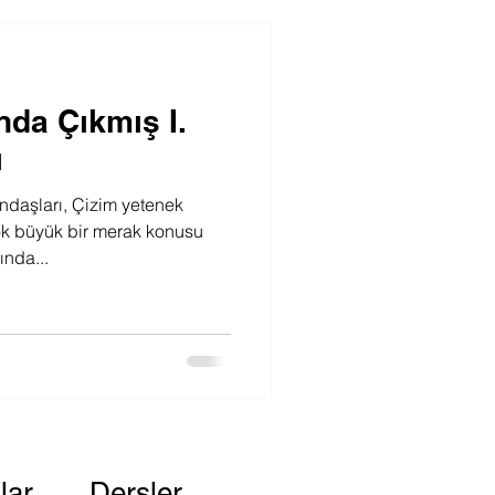
nda Çıkmış I.
ı
daşları, Çizim yetenek
çok büyük bir merak konusu
ında...
lar
Dersler