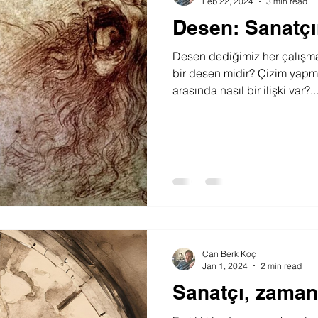
Feb 22, 2024
3 min read
Desen: Sanatçın
Desen dediğimiz her çalışma 
bir desen midir? Çizim yapma
arasında nasıl bir ilişki var?..
Can Berk Koç
Jan 1, 2024
2 min read
Sanatçı, zamanı