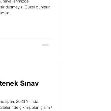
e, hayallerimizde
ir düşmeyiz. Güzel günlerin
ümüz...
etenek Sınav
daşları, 2023 Yılında
ültelerinde çıkmış olan çizim /