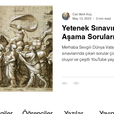
Can Berk Koç
May 13, 2023
3 min read
Yetenek Sınavı
Aşama Sorular
Merhaba Sevgili Dünya Vatan
sınavlarında çıkan sorular 
oluyor ve çeşitli YouTube yay
giler
Öğrenciler
Yazılar
Yayın