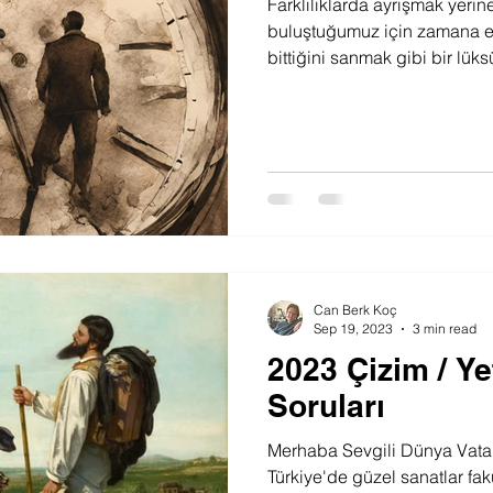
Farklılıklarda ayrışmak yerin
buluştuğumuz için zamana es
bittiğini sanmak gibi bir lüks
Can Berk Koç
Sep 19, 2023
3 min read
2023 Çizim / Y
Soruları
Merhaba Sevgili Dünya Vatan
Türkiye'de güzel sanatlar fak