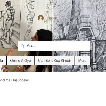
Log In
fa
Online Atölye
Can Berk Koç Kimdir
More
endime Düşünceler