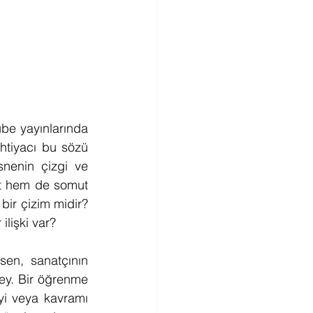
be yayınlarında 
htiyacı bu sözü 
nenin çizgi ve 
ut hem de somut 
bir çizim midir? 
ilişki var?
en, sanatçının 
şey. Bir öğrenme 
i veya kavramı 