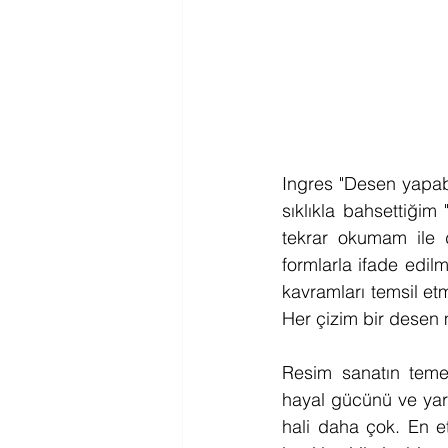
Ingres "Desen yapabi
sıklıkla bahsettiğim
tekrar okumam ile d
formlarla ifade edil
kavramları temsil etm
Her çizim bir desen m
Resim sanatın temel
hayal gücünü ve yarat
hali daha çok. En e