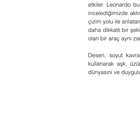
etkiler. Leonardo bu
incelediğimizde aklı
çizim yolu ile anlata
daha dikkatli bir şe
olan bir araç aynı z
Desen, soyut kavram
kullanarak aşk, üzü
dünyasını ve duygula