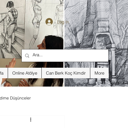
Log In
fa
Online Atölye
Can Berk Koç Kimdir
More
dime Düşünceler