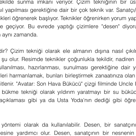
r şekilde sunma imkanı veriyor. Çizim tekniğinin bir ü
l yapılması gerektiğine dair bir çok teknik var. Sanatçı/
kleri öğrenerek başlıyor. Teknikler öğrenirken yorum y
ye geçiyor. Bu evrede yaptığı çizimlere "desen" diyoru
m aynı zamanda.
? Çizim tekniği olarak ele almanın dışına nasıl çıkılm
u olur. Resimde teknikler çoğunlukla tekildir, nadiren k
llanılması, hazırlanması, sunulması gerektiğine dair y
eri harmanlamak, bunları birleştirmek zanaatınıza olan h
itlenir. "Avatar: Son Hava Bükücü" çizgi filminde Uncle I
bükme tekniği olarak yıldırım yaratmayı bir su büküc
ıklaması gibi ya da Usta Yoda'nın dediği gibi öğren
yöntemi olarak da kullanılabilir. Desen, bir sanatçın
irmesine yardımcı olur. Desen, sanatçının bir nesnenin