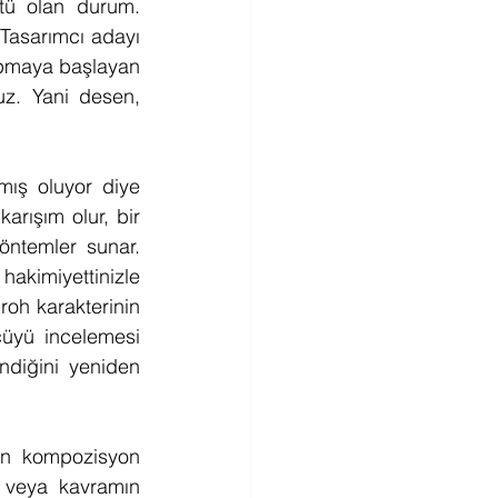
stü olan durum. 
Tasarımcı adayı 
apmaya başlayan 
z. Yani desen, 
ış oluyor diye 
arışım olur, bir 
öntemler sunar. 
akimiyettinizle 
roh karakterinin 
üyü incelemesi 
diğini yeniden 
ın kompozisyon 
 veya kavramın 