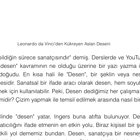
Leonardo da Vinci'den Kükreyen Aslan Deseni
ldiğin sürece sanatçısındır" demiş. Derslerde ve YouTu
 "desen" kavramının ne olduğu üzerine bir yazı yazma i
oğudu. En kısa hali ile "Desen", bir şeklin veya nes
mesidir. Sanatsal bir ifade aracı olarak desen, hem soy
ek için kullanılabilir. Peki, Desen dediğimiz her çalışma 
idir? Çizim yapmak ile temsil edilmek arasında nasıl bir 
inde "desen" yatar, Ingers buna atıfta bulunuyor. Des
ıcılığını ifade etmenin en etkin yolu. Biraz kişisel bir 
tkili yol dememiz bundan. Desen, sanatçıya bir nesney