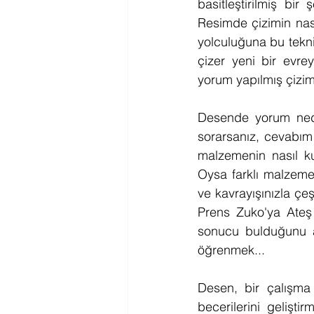
basitleştirilmiş bi
Resimde çizimin nası
yolculuğuna bu tekni
çizer yeni bir evre
yorum yapılmış çizi
Desende yorum nedir
sorarsanız, cevabım ş
malzemenin nasıl ku
Oysa farklı malzemel
ve kavrayışınızla çeş
Prens Zuko'ya Ateş 
sonucu bulduğunu aç
öğrenmek...
Desen, bir çalışma 
becerilerini gelişt