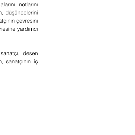
rını, notlarını 
, düşüncelerini 
tçının çevresini 
mesine yardımcı 
sanatçı, desen 
, sanatçının iç 